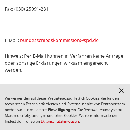
Fax: (030) 25991-281
E-Mail:
bundesschiedskommission@spd.de
Hinweis: Per E-Mail können in Verfahren keine Anträge
oder sonstige Erklärungen wirksam eingereicht
werden.
Hinwe
ausbl
Fußbereich
Kontakt
Datenschutz
Weiterführende
Wir verwenden auf dieser Website ausschließlich Cookies, die für den
Links/Kleingedrucktes
Impressum
Cookies
technischen Betrieb erforderlich sind. Externe Inhalte von Drittanbietern
binden wir nur mit deiner
Einwilligung
ein. Die Reichweitenanalyse mit
Copyright 2026 SPD
Matomo erfolgt anonym und ohne Cookies. Weitere Informationen
findest du in unseren
Datenschutzhinweisen
.