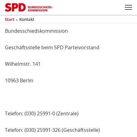
Zum Inhaltsbereich der Seite
Zum Fußbereich der Seite
Kopfbereich
Sprungmarken-
Hauptnavigation
M
Navigation
ei
Start
›
Kontakt
(aktuell)
Sie
sind
Bundesschiedskommission
Inhaltsbereich
Kontakt
hier
Geschäftsstelle beim SPD Parteivorstand
Wilhelmstr. 141
10963 Berlin
Telefon: (030) 25991-0 (Zentrale)
Telefon: (030) 25991-326 (Geschäftsstelle)