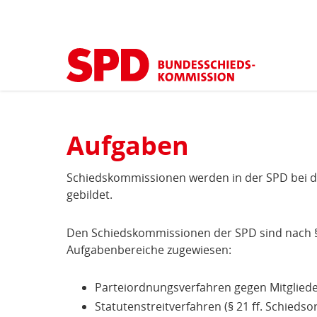
Kopfbereich
Sprungmarken-
Start
›
Aufgaben und Zuständigkeiten
(aktuell)
Navigation
Sie
sind
Hauptnavigation
hier
Inhaltsbereich
Aufgaben
Aufgaben
und
Schiedskommissionen werden in der SPD bei d
gebildet.
Zuständigkeiten
Den Schiedskommissionen der SPD sind nach § 
Aufgabenbereiche zugewiesen:
Parteiordnungsverfahren gegen Mitglieder 
Statutenstreitverfahren (§ 21 ff. Schieds