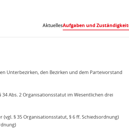
Zum Inhaltsbereich der Seite
Zum Fußbereich der Seite
Aktuelles
Aufgaben und Zuständigkei
en Unterbezirken, den Bezirken und dem Parteivorstand
34 Abs. 2 Organisationsstatut im Wesentlichen drei
(vgl. § 35 Organisationsstatut, § 6 ff. Schiedsordnung)
ordnung)