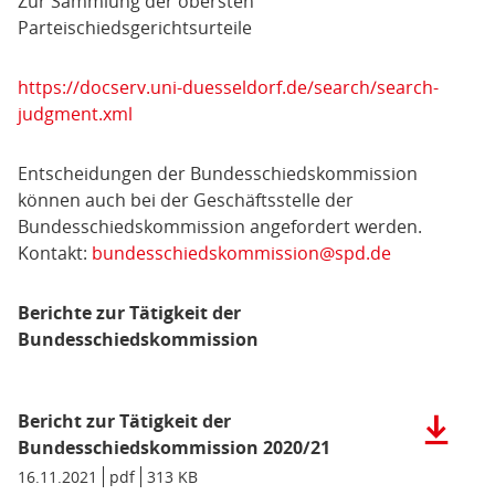
Zur Sammlung der obersten
Parteischiedsgerichtsurteile
https://docserv.uni-duesseldorf.de/search/search-
judgment.xml
Entscheidungen der Bundesschiedskommission
können auch bei der Geschäftsstelle der
Bundesschiedskommission angefordert werden.
Kontakt:
bundesschiedskommission@spd.de
Berichte zur Tätigkeit der
Bundesschiedskommission
Bericht zur Tätigkeit der
Herunter
der
Bundesschiedskommission 2020/21
Datei:
Datum/Gültigkeit:
16.11.2021
Dateiformat:
pdf
Dateigröße:
313 KB
Metadaten: