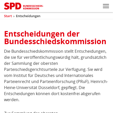
Zum Inhaltsbereich der Seite
Zum Fußbereich der Seite
Kopfbereich
Sprungmarken-
Hauptnavigation
M
Navigation
ei
Start
›
Entscheidungen
(aktuell)
Sie
sind
Inhaltsbereich
hier
Entscheidungen der
Entscheidungen
Bundesschiedskommission
Die Bundesschiedskommission stellt Entscheidungen,
die sie für veröffentlichungswürdig hält, grundsätzlich
der Sammlung der obersten
Parteischiedsgerichtsurteile zur Verfügung. Sie wird
vom Institut für Deutsches und Internationales
Parteienrecht und Parteienforschung (PRuF), Heinrich-
Heine-Universität Düsseldorf, gepflegt. Die
Entscheidungen können dort kostenfrei abgerufen
werden.